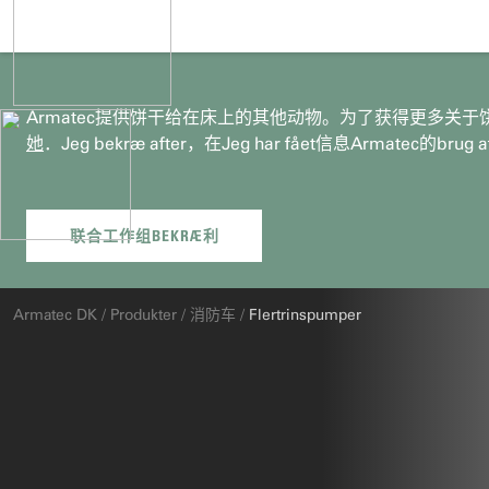
Armatec提供饼干给在床上的其他动物。为了获得更多关于饼干的信息，她在
她
．Jeg bekræ after，在Jeg har fået信息Armatec的brug
杜
Armatec DK
/
Produkter
/
消防车
/
Flertrinspumper
er
她: