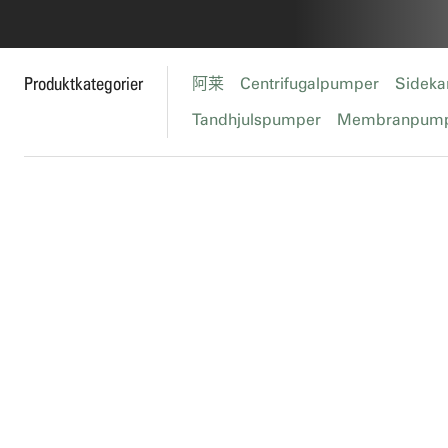
Produktkategorier
阿莱
Centrifugalpumper
Sideka
Tandhjulspumper
Membranpum
Flertrinspumper