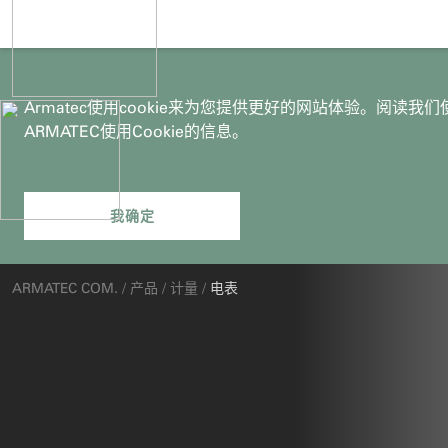
Armatec使用cookie来为您提供更好的网站体验。阅读我
ARMATEC使用Cookie的信息。
你
ARMATEC COM.
/
产品
/
计量
/
电表
在
这
里：