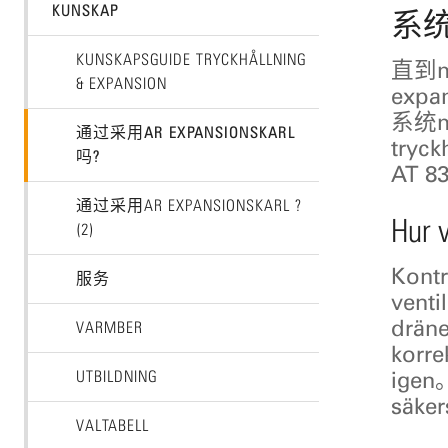
KUNSKAP
系统
KUNSKAPSGUIDE TRYCKHÅLLNING
直到mi
& EXPANSION
expan
系统med
通过采用AR EXPANSIONSKARL
tryc
吗?
AT 8
通过采用AR EXPANSIONSKARL ?
Hur v
(2)
Kontr
服务
venti
dräne
VARMBER
korre
igen。
UTBILDNING
säker
VALTABELL