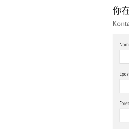
你在法
Konta
Nam
Epost
Foret