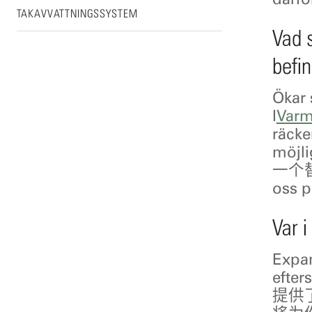
TAKAVVATTNINGSSYSTEM
Vad s
befi
Ökar 
I
Varm
räck
möj
一个替代
oss p
Var 
Expan
efte
提供