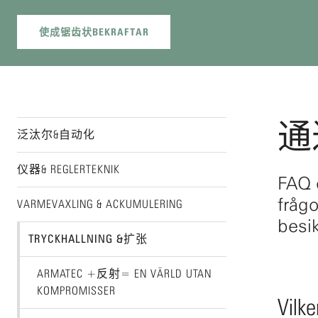
通过
Undernavigering“Koncept”
泛汰尔&自动化
仪器& REGLERTEKNIK
FAQ 
frågo
VARMEVAXLING & ACKUMULERING
besi
TRYCKHALLNING &扩张
ARMATEC +反射= EN VÄRLD UTAN
KOMPROMISSER
Vilk