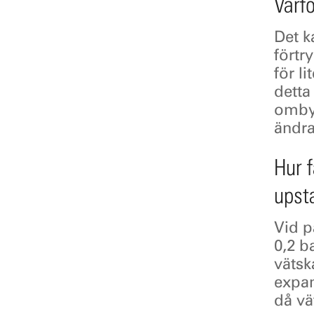
Varfö
Det k
förtr
för l
detta
ombyg
ändra
Hur f
upsta
Vid p
0,2 b
väts
expan
då vä