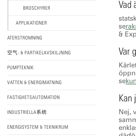
Vad 
BROSCHYRER
stats
APPLIKATIONER
se
ra
& Ex
ATERSTROMNING
Var g
空气- & PARTIKELAVSKILJNING
Kärle
PUMPTEKNIK
öppni
se
ku
VATTEN & ENERGIMATNING
Kan 
FASTIGHETSAUTOMATION
Nej, 
INDUSTRIELLA系统
samma
enkla
ENERGISYSTEM & TEKNIKRUM
därf