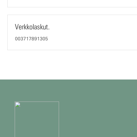
Verkkolaskut.
003717891305
Lisätietojaja
yhteystiedot