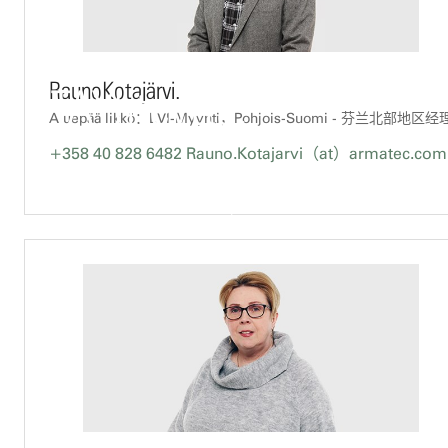
RaunoKotajärvi.
OTAYhteyttä.
Aluepäällikkö：LVI-Myynti，Pohjois-Suomi - 芬兰北部地区经
+358 40 828 6482
Rauno.Kotajarvi（at）armatec.com
PalvelemmeTeitäPuhelimitseSekäSähköpostill
Katso Tarkemmat Yhteystiedot Alta。