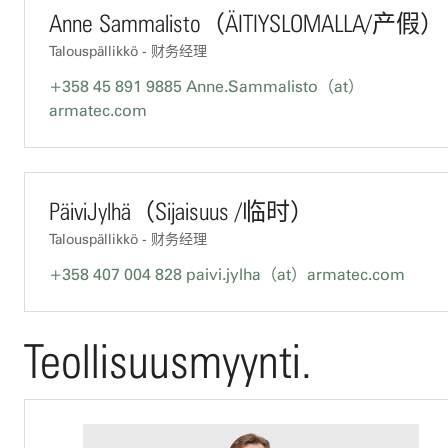
Anne Sammalisto（ÄITIYSLOMALLA/产假）
Talouspällikkö - 财务经理
+358 45 891 9885
Anne.Sammalisto（at）
armatec.com
PäiviJylhä（Sijaisuus /临时）
Talouspällikkö - 财务经理
+358 407 004 828
paivi.jylha（at）armatec.com
Teollisuusmyynti.