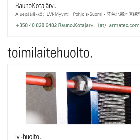
RaunoKotajärvi.
Aluepäällikkö：LVI-Myynti，Pohjois-Suomi - 芬兰北部地区经
+358 40 828 6482
Rauno.Kotajarvi（at）armatec.com
toimilaitehuolto.
lvi-huolto.