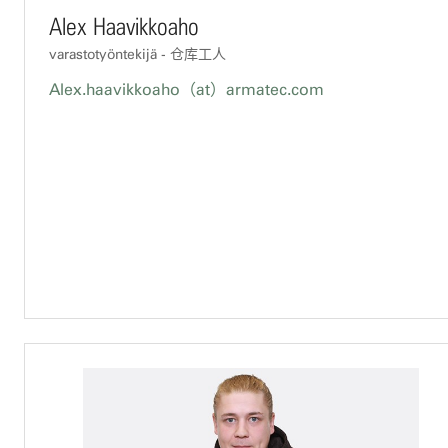
Alex Haavikkoaho
varastotyöntekijä - 仓库工人
Alex.haavikkoaho（at）armatec.com