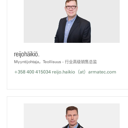
reijohäikiö.
Myyntijohtaja，Teollisuus - 行业高级销售总监
+358 400 415034
reijo.haikio（at）armatec.com