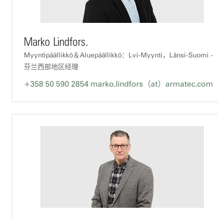
Marko Lindfors.
Myyntipäällikkö＆Aluepäällikkö：Lvi-Myynti，Länsi-Suomi -
芬兰西部地区经理
+358 50 590 2854
marko.lindfors（at）armatec.com