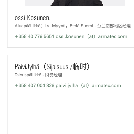
ossi Kosunen.
Aluepäällikkö：Lvi-Myynti，Etelä-Suomi - 芬兰南部地区经理
+358 40 779 5651
ossi.kosunen（at）armatec.com
PäiviJylhä（Sijaisuus /临时）
Talouspällikkö - 财务经理
+358 407 004 828
paivi.jylha（at）armatec.com