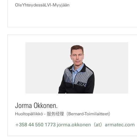
OleYhteydessäLVI-Myyjään
Jorma Okkonen.
Huoltopällikkö - 服务经理（Bernard-Toimilaitteet）
+358 44 550 1773
jorma.okkonen（at）armatec.com