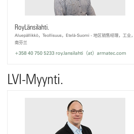
RoyLänsilahti.
Aluepällikkö，Teollisuus，Etelä-Suomi - 地区销售经理，工业
南芬兰
+358 40 750 5233
roy.lansilahti（at）armatec.com
LVI-Myynti.