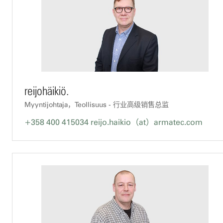
reijohäikiö.
Myyntijohtaja，Teollisuus - 行业高级销售总监
+358 400 415034
reijo.haikio（at）armatec.com