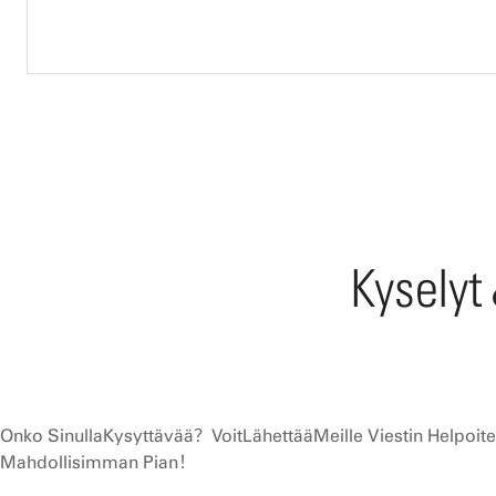
Kyselyt
Onko SinullaKysyttävää？VoitLähettääMeille Viestin Helpoi
Mahdollisimman Pian！