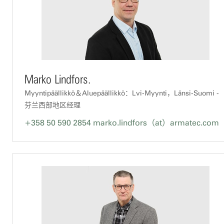
Marko Lindfors.
Myyntipäällikkö＆Aluepäällikkö：Lvi-Myynti，Länsi-Suomi -
芬兰西部地区经理
+358 50 590 2854
marko.lindfors（at）armatec.com