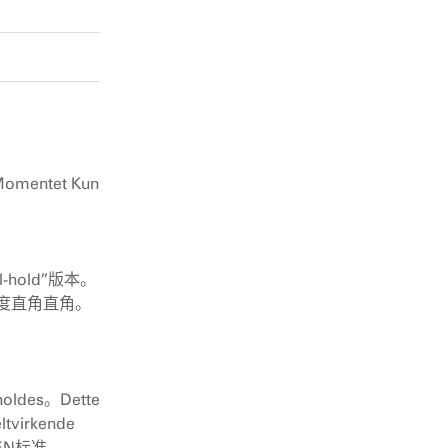
 Momentet Kun
hold”版本。
90度直角直角。
tholdes。Dette
ltvirkende
DEN标准