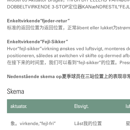
DOBBELTVIRKENDE 3-STOP定位器KANæNDRESTIL“FE
Enkeltvirkende“fjeder-retur”
标准的返回位置为返回位置，正常åbent eller lukket为
Enkeltvirkende“Fejl-Sikker”
Hvor“fejl-sikker”virkning ønskes ved luftsvigt, monteres der
positioneren, således at switchen vil skifte og dermed a
在接下来的时间里，我们可以看到“fejl-sikker”的位置。Pressostat 
Nedenstående skema op夏季球员在三站位置上的表现
Skema
aktuator.
Elsvigt.
lu
象。virkende,“fejl-fri”
Låst我的位置