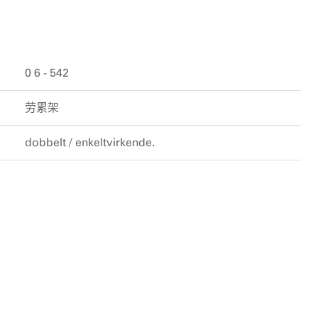
0 6 - 542
劳累架
dobbelt / enkeltvirkende.