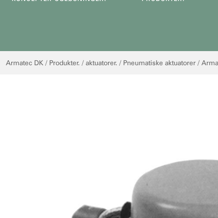
杜
Armatec DK
/
Produkter.
/
aktuatorer.
/
Pneumatiske aktuatorer
/
Arm
尔
她：