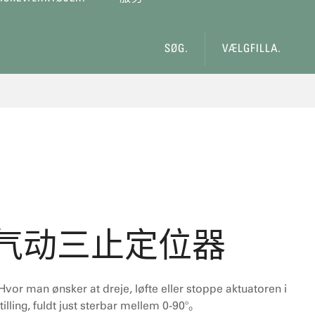
hjælpelinks.
SØG.
VÆLGFILLA.
tec气动三止定位器
 man ønsker at dreje, løfte eller stoppe aktuatoren i
lling, fuldt just sterbar mellem 0-90°。