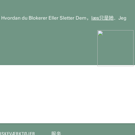
rdan du Blokerer Eller Sletter Dem，
læs只是她
．Jeg
ISKEVÆRKTØJER.
服务