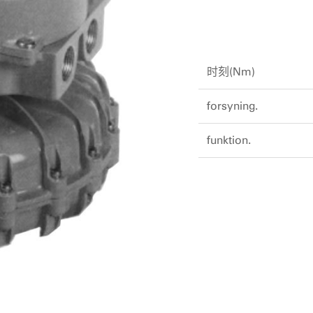
时刻(Nm)
forsyning.
funktion.