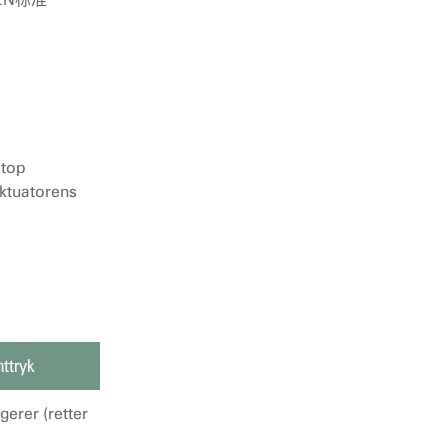
stop
aktuatorens
ttryk
gerer (retter