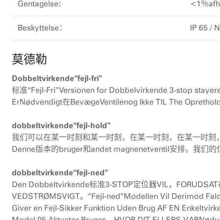
Gentagelse:
<1％afhæ
Beskyttelse：
IP 65 /
莫德勒
Dobbeltvirkende“fejl-fri”
标准“Fejl-Fri”Versionen for Dobbelvirkende 3-stop stayere
ErNødvendigt在BevægeVentilenog Ikke TIL The Oprethold
dobbeltvirkende“fejl-hold”
我们可以在某一时刻和某一时刻，在某一时刻，在某一时刻，在某一时
Denne版本的bruger和andet magnenetvent
dobbeltvirkende“fejl-ned”
Den Dobbeltvirkende标准3-STOP定位器VIL，FORUDSAT在L
VEDSTRØMSVIGT。“Fejl-ned”Modellen Vil Derimod Falde 
Giver en Fejl-Sikker Funktion Uden Brug AF EN Enkeltv
Model 05 Aktuator Bruges，HVOR DIT ELLERS VAR