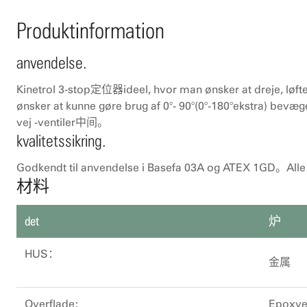
Produktinformation
anvendelse.
Kinetrol 3-stop定位器ideel, hvor man ønsker at dreje, løfte,
ønsker at kunne gøre brug af 0°- 90°(0°-180°e
vej -ventiler中间。
kvalitetssikring.
Godkendt til anvendelse i Basefa 03A og ATEX 1GD。Alle a
材料
det
炉
HUS：
金属
Overflade:
Epoxye