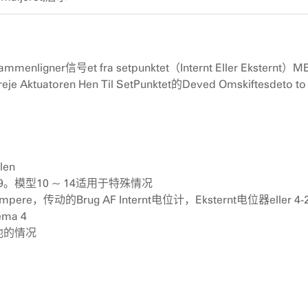
ammenligner信号et fra setpunktet（Internt Eller Eksternt）M
Aktuatoren Hen Til SetPunktet的Deved Omskiftesdeto to
len
r 05至09。模型10 ~ 14适用于特殊情况
saflumpere，传动的Brug AF Internt电位计，Eksternt电位器eller 
ema 4
看他的情况