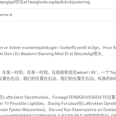
ngigaf优化af hasigheds-ogdødbåndsjustering
 Nema 4
n er indeel monteretpånkugle-/ butterflyventil el.lign，Hvor
e Den i En Bestemt Stareing Med Et et Betydeligt势头．
刻，在某一时刻。在船舱和坦克æksel I 45°，一个“fejl-
il安排。我们的位置在右边，我们的位置在右边，我们的位置在右边。标准的
ufttrykket Opretholdes，ForsøgeTERØGEIVEISIDSTE位置
Til PinceSte LightSte，Stadig Forudsat在Lufttrykket Opre
irkende Fjeder-Returenhed。Derved Kan Eksempelvis en Dobbe
NødvendigtMENENKELTVIRKENDE FJEDER-RETUR增强型号07. 