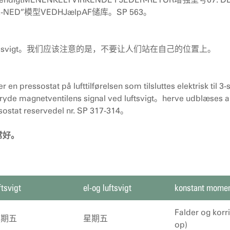
JL-NED”模型VEDHJælpAF储库。SP 563。
strømsvigt。我们应该注意的是，不要让人们站在自己的位置上。
 en pressostat på lufttilførelsen som tilsluttes elektrisk til 3-
fbryde magnetventilens signal ved luftsvigt。herve udblæses 
reservedel nr. SP 317-314。
非常好。
ftsvigt
el-og luftsvigt
konstant momen
Falder og korri
星期五
星期五
op)