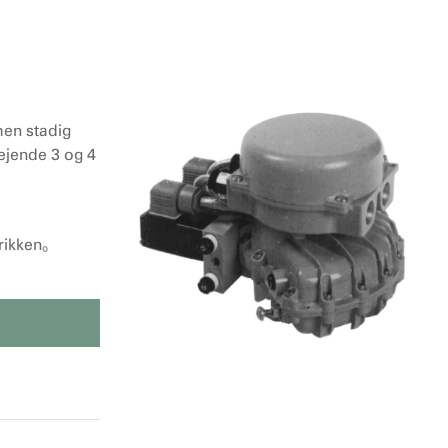
men stadig
ende 3 og 4
brikken。