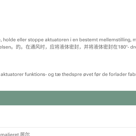
 holde eller stoppe aktuatoren i en bestemt mellemstilling, 
kstra) bevægelsen。的。在通风时，应将液体密封，并将液体密封在180°- drej
ktuatorer funktions- og tæ thedspre øvet før de forlader fa
maljeret,居尔