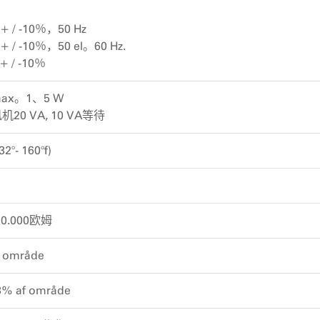
 + / -10％，50 Hz
 + / -10％，50 el。60 Hz.
+ / -10％
ax。1、5 W
20 VA, 10 VA等待
32°- 160°f)
 20.000欧姆
f område
% af område