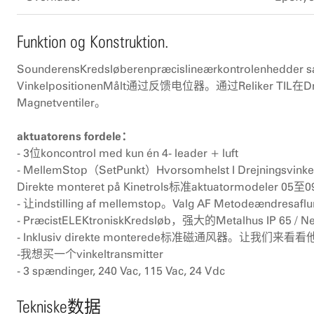
Funktion og Konstruktion.
SounderensKredsløberenpræcislineærkontrolenhedder s
VinkelpositionenMålt通过反馈电位器。通过Reliker TIL在Dreje 
Magnetventiler。
aktuatorens fordele：
- 3位koncontrol med kun én 4- leader + luft
- MellemStop（SetPunkt）Hvorsomhelst I Drejningsvinke
Direkte monteret på Kinetrols标准aktuatormodele
- 让indstilling af mellemstop。Valg AF Metodeændre
- PræcistELEKtroniskKredsløb，强大的Metalhus IP 65 / N
- Inklusiv direkte monterede标准磁通风器。让我们来看
-我想买一个vinkeltransmitter
- 3 spændinger, 240 Vac, 115 Vac, 24 Vdc
Tekniske数据