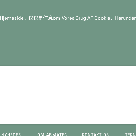
emeside。仅仅是信息om Vores Brug AF Coo​​kie，Herunder Hvo
NYHEDER.
OM ARMATEC
KONTAKT OS.
TEKN