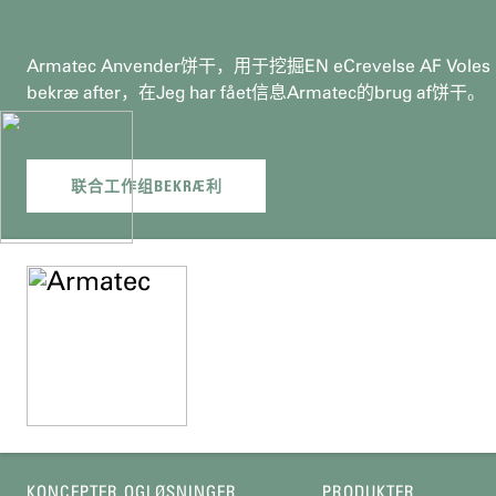
Armatec Anvender饼干，用于挖掘EN eCrevelse AF Voles Hj
bekræ after，在Jeg har fået信息Armatec的brug af饼干。
Hovedmenu
KONCEPTER OGLØSNINGER.
PRODUKTER.