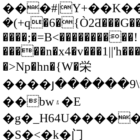
���#|Y+��K��
�(+q�6�{Ò2Ƌ���G��
����;�=B
<����������!
�����n�x4�v���1||'h��
�>Np�hn�{W�栄
����յ������9
��bw۽�E
�g�_H64U����
�S�<�k�门