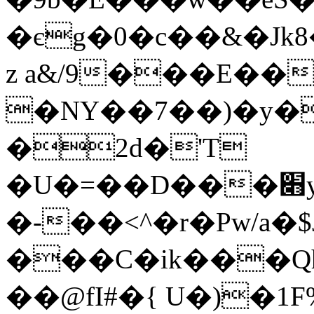
�єg�0�c��&�Jk
z a&/9���E�
�NY��7��)�y�
�2d�'T
�U�=��D���׋y����e$�V�T�}
�-��<^�r�Pw/a�
���C�ik���Q
��@fI#�{ U�)�1