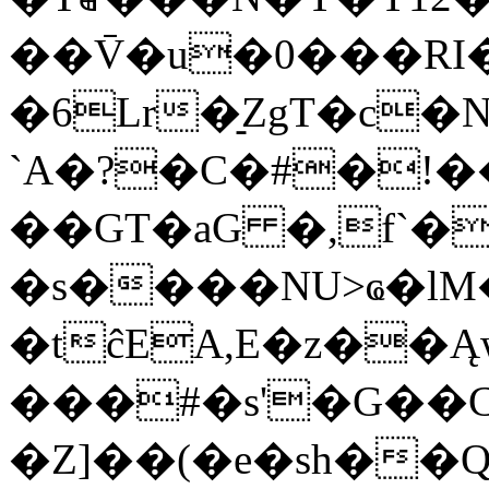
��V̄�u�0���R
�6Lr�̠ZgT�c�
`A�?�C�#�!�
��GT�aG �,f`�`
�s����NU>ҩ�lM
�tĉEA,E�z��Ą
���#�s'�G��C
�Z]��(�e�sh��Q