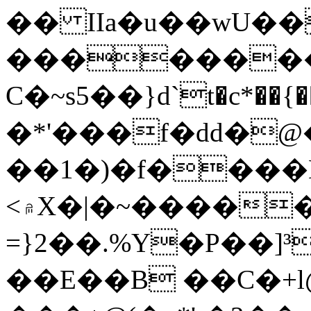
�� IIa�u��wU��
�������
C�~s5��}d`t�c*��{��52ܪ�ǋ�Q�W�Ɖ�������g�l����G�
�*'���f�dd�@
��1�)�f����K�`
<۾X�|�~�������x�$�?
=}2��.%Y�P��]³
��E��B ��Ϲ�+l