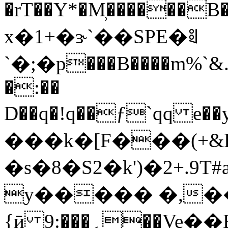
�rT��Y*�M̹������B��^)�:�O7
x�1+�ɝ`��SPE�ꑠ
`�;�p���B����m%`
�:��
D��q�!q��ƒ`qq e�
���k�[F���(+&
�s�8�S2�k')�2+.
y����� �,��
{ӣ 9:���؍��Ve��E��{� I�"�����!