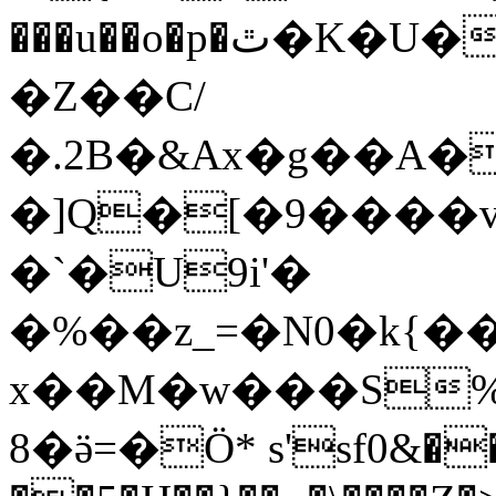
���u��o�p�ٿ�K�U�It@�NK`�[M�t�|
�Z��C/
�.2B�&Ax�g��A�
�]Q�[�9����v
�`�U9i'�
�%��z_=�N0�k{�
x��M�w���S
8�ӛ=�Ö* s'sf0&��