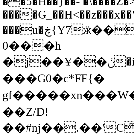
��5�H��}��- �\����Z
����G_��H<��z���x��
���u�ڿ{Y7ӝ
0���h
�j��Ұ��ݩ�i3�]mfbP�{��qs�;���$���_
���G0�c*FF{�
gf�����xn���W�]Q
��Z/D!
��#nj��.��'C