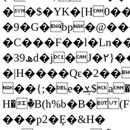
��$�YK�[H0��
�9�G�bp�@���
�C���F��l�Ln��
�3ھ9d�j�J�٢}���"R�s�M"ro��A-
�|H����Qԑ�2��
��{;�e�ܮ$a��4�s�!P��N��^��O
H�ٞ�B(h%b�B� (
���p2�Ȩ�&H�