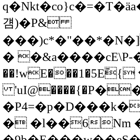
q�Nkt�co}c�=�T�äa�\��,t��F��K<���X2d�t
걤)�P&
���)c*�"��*�N�]6�1\��eN��n
� �&a����cE\P-�
��!wE���1�5E߫{
'uІ@����{�P��
�P4=�p�D���k�
� �l��6Nm 
�9b�E���w��eS