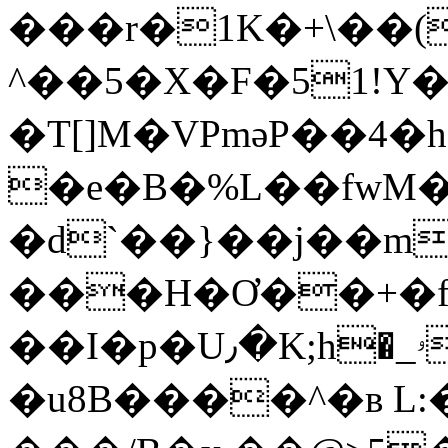
���r�1K�+\��(
^��5�X�F�51!Y
�T[]M�VPməP��4�h
�e�B�%L��fwM
�d`��}��j��m
��I�p�U٫�K;h�_ۥ>m��u�@����#�6�eϵ
�u8B����^�в L: