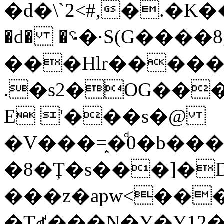
�d�\`2<#,�.�K��
�d� �؝�·S(G����8g�B5 /
���Hlr�����
.�s2�OG���'S
E '���s�@
�V���=֑�ͩ0�b�
�8�Ț�s���]�D
���z�apw<���
�Tꑱ���N�Y�Y12�