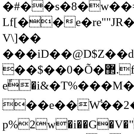
�#��s�8�w��=
Lf[��e�re""
V\]��
���iD��@D$Z��
��$��0�Õ�޲.fК�@�h�_L5���lXa�7j�IkO� S�&;'nU�T�(��U���lY��
eً�i&�T%���M�"F��ٳ�2���ڤFy��\�ߋ2CΥʍbՏV���r�+
��e��Wࣖ��
p%2w�i��G�V�" 