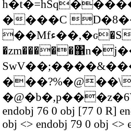
h�t�=hSq���
����C D�8�
��
Mfء��,�ԍ�S��fTc(�e���-
�zm�����΁n�j
SwV��;����&��
���?%�@��\
�@�b�,p���z�6
endobj 76 0 obj [77 0 R] e
obj <> endobj 79 0 obj <> 