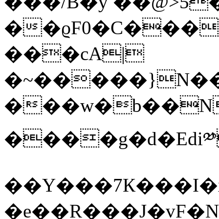
���/B�y ��@>5�
��ϱF0�C���
���cA|
�~�����}N��G
���w�b��N
����g�d�Edi
��Y���7К���I�x
�e��R���J�vF�N