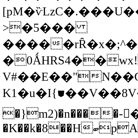
[pM�ѷLzC�.���
>�5���
�����rȒ�x�;^�
�0ǺHRS4��wx!
V#��E��"N��
Κ1�u�I{⛊��V��8V�
�}m2)�n����-𿩄�D)zڣ�
�K��k�8��HބpAW���/w��&~�G�y��k`eCx!