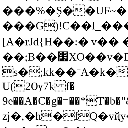
���%�Ş��UF~�
���G)!C��l_��
[A�rJd{H��:�|v��
��;B��׷XO��v�D,H_�8V��K����l�
s�;kk��ˉА�k
U(2Ѹ7k f�
9e��A�C�g�=��*T�
zj�,�h�fQ�vҋy��|�٫��kdf