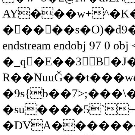
AY���w+^�K�
�����s�O)�d9�
endstream endobj 97 0 
�_q�E��3B�J�
R��NuuǦ��t���w
�9s{b��7>;���\
�su����5ܺ`+
�DVA������