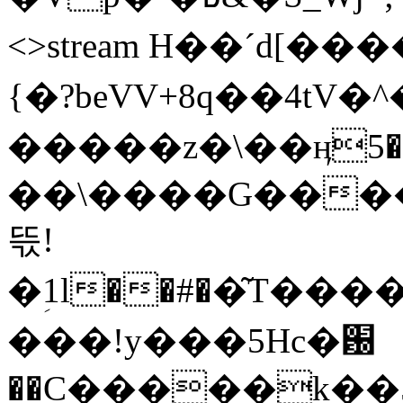
<>stream H��ˊd[���
{�?beVV+8q��4tV
�����z�\��ӊ5��:�
��\����G����
뜫!
�ؚ1l��#��͂T��
���!y���5Hc�԰
��C�����k��5���\m߻�V'�W�J���Sߥ