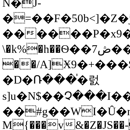
N�J-
�=��F�50b<]�Z
������P�x9�.
\�k%�h��Ѳ��ڞ7���W`x��be�"�O��FBT�uG5ntg
��/A]Ӿߚ�;@ۓ����9���+�3��\���$���+�9�s
�D�Ռ���֓�럸
s]u�N$��Չ���I�
��#g��WI�Ȗ�n��z���z��ԟ�
M{���v&�Z�JS��