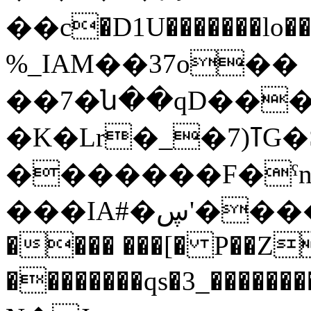
��c�D1U�������l
%_IAM��37o��
��7�ն��qD���d
�K�Lr�_�7)ߠG�S�=3�V�,y���S�]�S����/
�������F�ˤn
���IA#�ڛ'�����W㶿a-�FL��=Ǖy~�
���� ���[� P��Z
��������qs�3_��������X"�5