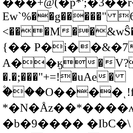
���+@(�p*';�3�
Ew`%��g�����" 6
<���M��&wŜ
{�� P�i��&�7
A��ӄ�V?7�
�.�;���"+=!�uAe�
۫���O����ͺ!
*�N�Åz��*����ʌ
�b�9���� �IbC�\