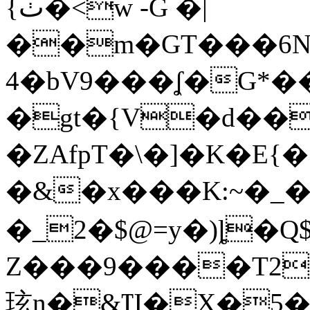
{ٺ�<w -G �|
��m�GT���6NٽEN0JP��pҨ���E]
4�bV9���ʆ�G*�
�gt�{V�d��
�ZAfpT�\�]�K�E{
�&�x���K:~�_
�_2�$@=y�)ȴ�
Z���9����T2�
玹n�&Ҵ�X�5�