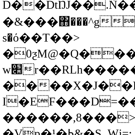
D��DtŊJ��.Ñ��'�ڑĶ~��k.�����%��Z����<��;�
�&���΋���^g^��_
s�ό��T��>
�0ƺM@�Q���
w׊r��RLh������=qN��EDn������o�jn�4W��wH����Xx2��y�aH��Уġy�
����X�J��R
I�EF���D=�
������,8���>
�Vp�¹�ߕ&�S_ Wj=; endstream endobj 98 0 obj